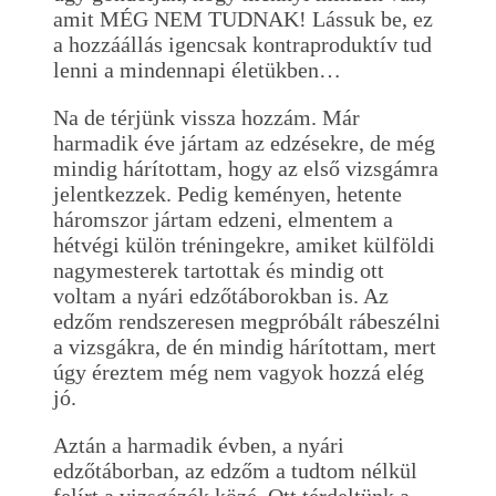
amit MÉG NEM TUDNAK! Lássuk be, ez
a hozzáállás igencsak kontraproduktív tud
lenni a mindennapi életükben…
Na de térjünk vissza hozzám. Már
harmadik éve jártam az edzésekre, de még
mindig hárítottam, hogy az első vizsgámra
jelentkezzek. Pedig keményen, hetente
háromszor jártam edzeni, elmentem a
hétvégi külön tréningekre, amiket külföldi
nagymesterek tartottak és mindig ott
voltam a nyári edzőtáborokban is. Az
edzőm rendszeresen megpróbált rábeszélni
a vizsgákra, de én mindig hárítottam, mert
úgy éreztem még nem vagyok hozzá elég
jó.
Aztán a harmadik évben, a nyári
edzőtáborban, az edzőm a tudtom nélkül
felírt a vizsgázók közé. Ott térdeltünk a