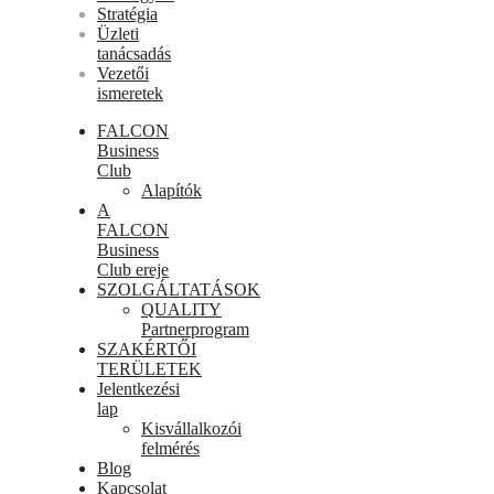
Stratégia
Üzleti
tanácsadás
Vezetői
ismeretek
FALCON
Business
Club
Alapítók
A
FALCON
Business
Club ereje
SZOLGÁLTATÁSOK
QUALITY
Partnerprogram
SZAKÉRTŐI
TERÜLETEK
Jelentkezési
lap
Kisvállalkozói
felmérés
Blog
Kapcsolat