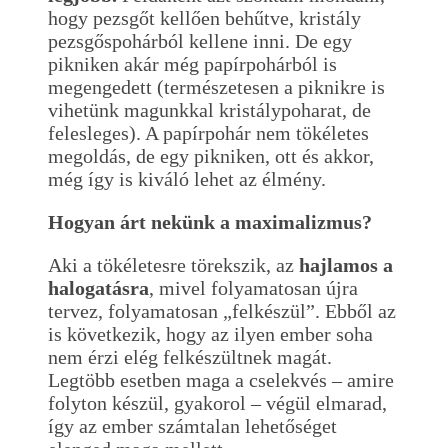
hogy pezsgőt kellően behűtve, kristály
pezsgőspohárból kellene inni. De egy
pikniken akár még papírpohárból is
megengedett (természetesen a piknikre is
vihetünk magunkkal kristálypoharat, de
felesleges). A papírpohár nem tökéletes
megoldás, de egy pikniken, ott és akkor,
még így is kiváló lehet az élmény.
Hogyan árt nekünk a maximalizmus?
Aki a tökéletesre törekszik, az
hajlamos a
halogatásra
, mivel folyamatosan újra
tervez, folyamatosan „felkészül”. Ebből az
is következik, hogy az ilyen ember soha
nem érzi elég felkészültnek magát.
Legtöbb esetben maga a cselekvés – amire
folyton készül, gyakorol – végül elmarad,
így az ember számtalan lehetőséget