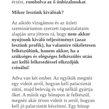
érzést,
rombolva az ő önbizalmukat
.
Mikor leszünk kiválóak?
Az aikido vizsgámon és az üzleti
szemináriumon szerzett tapasztalataim
alapján arra jöttem rá, hogy
nem akkor
nyújtunk kiváló teljesítményt (azaz
leszünk profik), ha valamire tökéletesen
felkészülünk, hanem akkor, ha a
szükséges és elégséges felkészülés után
azt kellő lelkesedéssel elkezdjük
csinálni!
Adva van két ember. Az egyikük megnéz
egy videót arról, hogyan kell palacsintát
sütni, majd belevág és vég nélkül gyártja
őket. A másik egy hónapon át felkészül,
megnéz akár ötven videót is arról, hogyan
kell jó palacsintát készíteni. Egy hónap