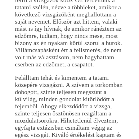
tatami szélén, nézve a többieket, amikor a
következő vizsgázóként meghallottam a
saját nevemet. Először azt hittem, valaki
mást is így hívnak, de amikor ránéztem az
edzőmre, tudtam, hogy nincs mese, most
bizony az én nyakam körül szorul a hurok.
Villámcsapásként ért a felismerés, de nem
volt más választásom, nem hagyhattam
cserben az edzőmet, a csapatot.
Felálltam tehát és kimentem a tatami
közepére vizsgázni. A szívem a torkomban
dobogott, szinte teljesen megszűnt a
külvilág, minden gondolat kitörlődött a
fejemből. Ahogy elkezdődött a vizsga,
szinte teljesen ösztönösen reagáltam a
mozdulatsorokra. Hihetetlenül élveztem,
egyfajta extázisban csináltam végig az
egész vizsgát. Kiváló értékelést kaptam és