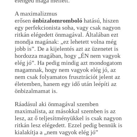
elenged maga mellett.
A maximalizmus
erősen
önbizalomromboló
hatású, hiszen
egy perfekcionista soha, vagy csak nagyon
ritkán elégedett önmagával. Általában ezt
mondja magának: „ez lehetett volna még
jobb is”. De a kijelentés azt az üzenetet is
hordozza magában, hogy „ÉN nem vagyok
elég jó”. Ha pedig mindig azt mondogatom
magamnak, hogy nem vagyok elég jó, az
nem csak folyamatos frusztrációt jelent az
életemben, hanem egy idő után leépíti az
önbizalmamat is.
Ráadásul aki önmagával szemben
maximalista, az másokkal szemben is az
lesz, az ő teljesítményükkel is csak nagyon
ritkán lesz elégedett. Ezzel pedig bennük is
kialakítja a „nem vagyok elég jó”