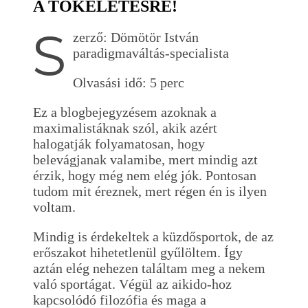
A TÖKÉLETESRE!
S
zerző: Dömötör István
paradigmaváltás-specialista
Olvasási idő: 5 perc
Ez a blogbejegyzésem azoknak a
maximalistáknak szól, akik azért
halogatják folyamatosan, hogy
belevágjanak valamibe, mert mindig azt
érzik, hogy még nem elég jók. Pontosan
tudom mit éreznek, mert régen én is ilyen
voltam.
Mindig is érdekeltek a küzdősportok, de az
erőszakot hihetetlenül gyűlöltem. Így
aztán elég nehezen találtam meg a nekem
való sportágat. Végül az aikido-hoz
kapcsolódó filozófia és maga a