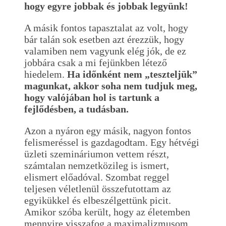
hogy egyre jobbak és jobbak legyünk!
A másik fontos tapasztalat az volt, hogy
bár talán sok esetben azt érezzük, hogy
valamiben nem vagyunk elég jók, de ez
jobbára csak a mi fejünkben létező
hiedelem.
Ha időnként nem „teszteljük”
magunkat, akkor soha nem tudjuk meg,
hogy valójában hol is tartunk a
fejlődésben, a tudásban.
Azon a nyáron egy másik, nagyon fontos
felismeréssel is gazdagodtam. Egy hétvégi
üzleti szemináriumon vettem részt,
számtalan nemzetközileg is ismert,
elismert előadóval. Szombat reggel
teljesen véletlenül összefutottam az
egyikükkel és elbeszélgettünk picit.
Amikor szóba került, hogy az életemben
mennyire visszafog a maximalizmusom,