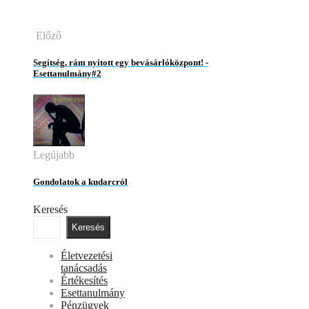
Előző
Segítség, rám nyitott egy bevásárlóközpont! -
Esettanulmány#2
Legújabb
Gondolatok a kudarcról
Keresés
Keresés
Életvezetési
tanácsadás
Értékesítés
Esettanulmány
Pénzügyek