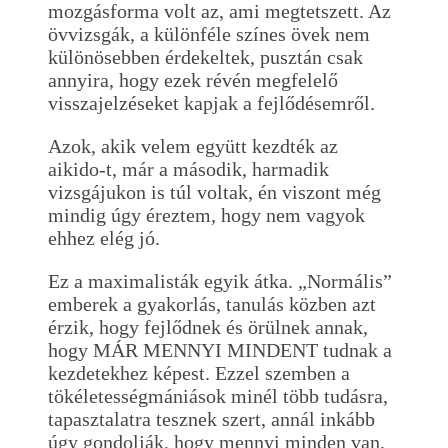
mozgásforma volt az, ami megtetszett. Az
övvizsgák, a különféle színes övek nem
különösebben érdekeltek, pusztán csak
annyira, hogy ezek révén megfelelő
visszajelzéseket kapjak a fejlődésemről.
Azok, akik velem együtt kezdték az
aikido-t, már a második, harmadik
vizsgájukon is túl voltak, én viszont még
mindig úgy éreztem, hogy nem vagyok
ehhez elég jó.
Ez a maximalisták egyik átka. „Normális”
emberek a gyakorlás, tanulás közben azt
érzik, hogy fejlődnek és örülnek annak,
hogy MÁR MENNYI MINDENT tudnak a
kezdetekhez képest. Ezzel szemben a
tökéletességmániások minél több tudásra,
tapasztalatra tesznek szert, annál inkább
úgy gondolják, hogy mennyi minden van,