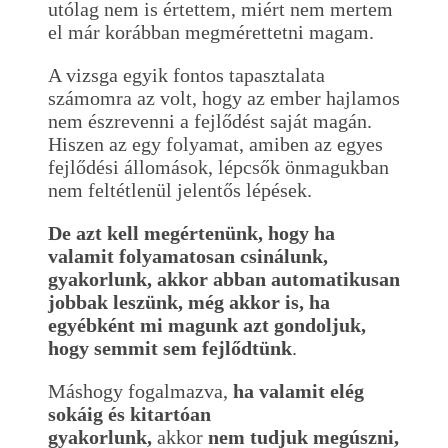
utólag nem is értettem, miért nem mertem
el már korábban megmérettetni magam.
A vizsga egyik fontos tapasztalata
számomra az volt, hogy az ember hajlamos
nem észrevenni a fejlődést saját magán.
Hiszen az egy folyamat, amiben az egyes
fejlődési állomások, lépcsők önmagukban
nem feltétlenül jelentős lépések.
De azt kell megértenünk, hogy ha
valamit folyamatosan csinálunk,
gyakorlunk, akkor abban automatikusan
jobbak leszünk, még akkor is, ha
egyébként mi magunk azt gondoljuk,
hogy semmit sem fejlődtünk
.
Máshogy fogalmazva,
ha valamit elég
sokáig és kitartóan
gyakorlunk,
akkor
nem tudjuk megúszni,