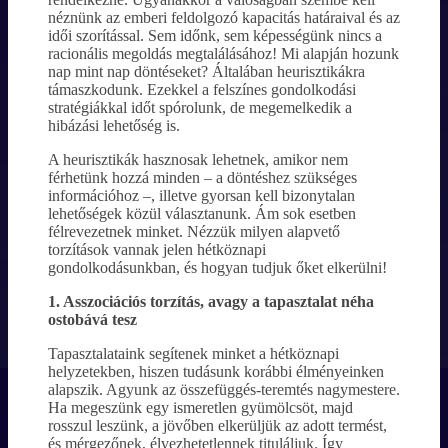
néznünk az emberi feldolgozó kapacitás határaival és az
idői szorítással. Sem időnk, sem képességünk nincs a
racionális megoldás megtalálásához! Mi alapján hozunk
nap mint nap döntéseket? Általában heurisztikákra
támaszkodunk. Ezekkel a felszínes gondolkodási
stratégiákkal időt spórolunk, de megemelkedik a
hibázási lehetőség is.
A heurisztikák hasznosak lehetnek, amikor nem
férhetünk hozzá minden – a döntéshez szükséges
információhoz –, illetve gyorsan kell bizonytalan
lehetőségek közül választanunk. Ám sok esetben
félrevezetnek minket. Nézzük milyen alapvető
torzítások vannak jelen hétköznapi
gondolkodásunkban, és hogyan tudjuk őket elkerülni!
1. Asszociációs torzítás, avagy a tapasztalat néha
ostobává tesz
Tapasztalataink segítenek minket a hétköznapi
helyzetekben, hiszen tudásunk korábbi élményeinken
alapszik. Agyunk az összefüggés-teremtés nagymestere.
Ha megeszünk egy ismeretlen gyümölcsöt, majd
rosszul leszünk, a jövőben elkerüljük az adott termést,
és mérgezőnek, élvezhetetlennek tituláljuk. Így