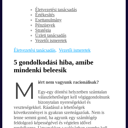
Életvezetési tanácsadás
Értékesítés
Esettanulmány
Pénzügyek
Stratégia
Üzleti tanácsadás
Vezetői ismeretek
Életvezetési tanácsadás
,
Vezetői ismeretek
5 gondolkodási hiba, amibe
mindenki beleesik
M
iért nem vagyunk racionálisak?
Egy-egy döntési helyzetben számtalan
válaszlehetőséget kell végiggondolnunk
bizonytalan nyereségekkel és
veszteségekkel. Ráadásul a lehetőségek
következményei is gyakran szerteágazóak. Nem is
lenne semmi gond, ha agyunk egy számítógép
feldolgozó képességével és végtelen idővel
rendelkezne. Ugyanakkor a valóságban szembe kell