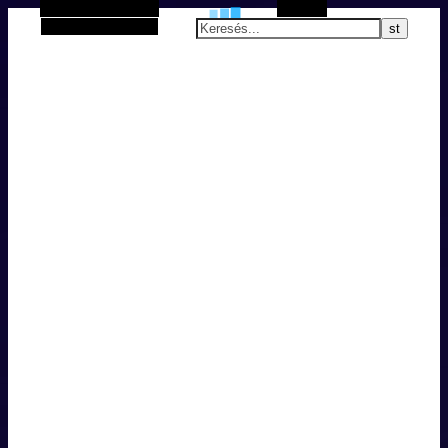
Alternatív oldalsáv
Keresés
Véletlenszerű cikk