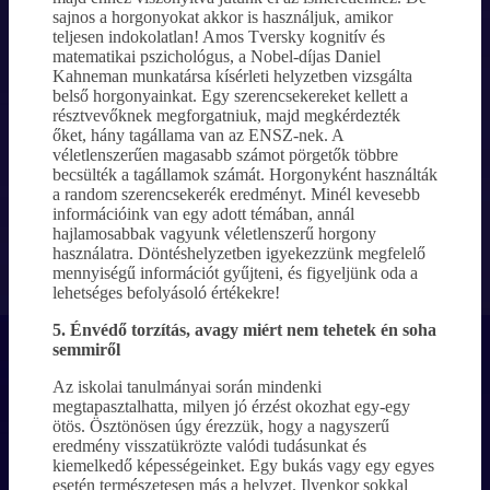
sajnos a horgonyokat akkor is használjuk, amikor
teljesen indokolatlan! Amos Tversky kognitív és
matematikai pszichológus, a Nobel-díjas Daniel
Kahneman munkatársa kísérleti helyzetben vizsgálta
belső horgonyainkat. Egy szerencsekereket kellett a
résztvevőknek megforgatniuk, majd megkérdezték
őket, hány tagállama van az ENSZ-nek. A
véletlenszerűen magasabb számot pörgetők többre
becsülték a tagállamok számát. Horgonyként használták
a random szerencsekerék eredményt. Minél kevesebb
információink van egy adott témában, annál
hajlamosabbak vagyunk véletlenszerű horgony
használatra. Döntéshelyzetben igyekezzünk megfelelő
mennyiségű információt gyűjteni, és figyeljünk oda a
lehetséges befolyásoló értékekre!
5. Énvédő torzítás, avagy miért nem tehetek én soha
semmiről
Az iskolai tanulmányai során mindenki
megtapasztalhatta, milyen jó érzést okozhat egy-egy
ötös. Ösztönösen úgy érezzük, hogy a nagyszerű
eredmény visszatükrözte valódi tudásunkat és
kiemelkedő képességeinket. Egy bukás vagy egy egyes
esetén természetesen más a helyzet. Ilyenkor sokkal