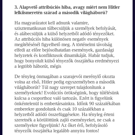
3. Alapvető attribúciós hiba, avagy miért nem Hitler
lelkiismeretén szárad a második világháború?
Ha magyarázatot kell adnunk valamire,
szisztematikusan túlbecsüljük a személyek befolyását,
és alábecsüljük a külső helyzetből adódó tényezőket.
Az attribúciós hiba különösen negatív események
megítélésénél figyelhető meg. A történelmi távolság
elfedi az előre bejósolhatatlan események, gazdasági
helyzetek és konfliktusok dinamikáját. Habár tudjuk,
hogy bonyolult külső tényezők összjátéka eredményezi
a legtöbb háborút, mégis
De tényleg önmagában a szarajevói merénylő okozta
volna az első, Hitler pedig egyszemélyben a második
világháborút? Túl nagy szerepet tulajdonítunk a
személyeknek! Evolúciós örökségünk, hogy túlélésünk
kulcsa a csoporthoz való tartozás. Ezért is figyelünk
önkéntelenül is embertársainkra. Időnk 90 százalékában
emberekre gondolunk és csak 10 százalékban a
helyzetből adódó összefüggésekre. Ha tényleg érteni
szeretnék a körülöttünk zajló eseményeket, ne csak a
személyekre figyeljünk! Az őket érő, befolyásoló
tényezők összjátéka legalább annyira fontos!