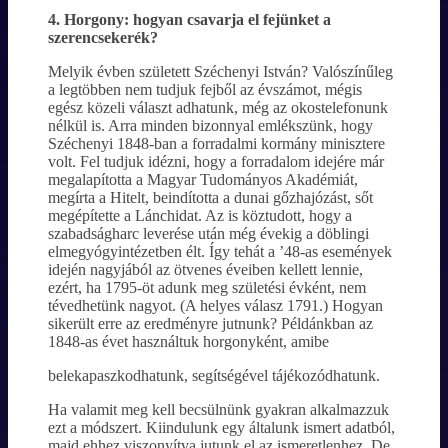
4. Horgony: hogyan csavarja el fejünket a
szerencsekerék?
Melyik évben született Széchenyi István? Valószínűleg
a legtöbben nem tudjuk fejből az évszámot, mégis
egész közeli választ adhatunk, még az okostelefonunk
nélkül is. Arra minden bizonnyal emlékszünk, hogy
Széchenyi 1848-ban a forradalmi kormány minisztere
volt. Fel tudjuk idézni, hogy a forradalom idejére már
megalapította a Magyar Tudományos Akadémiát,
megírta a Hitelt, beindította a dunai gőzhajózást, sőt
megépítette a Lánchidat. Az is köztudott, hogy a
szabadságharc leverése után még évekig a döblingi
elmegyógyintézetben élt. Így tehát a ’48-as események
idején nagyjából az ötvenes éveiben kellett lennie,
ezért, ha 1795-öt adunk meg születési évként, nem
tévedhetünk nagyot. (A helyes válasz 1791.) Hogyan
sikerült erre az eredményre jutnunk? Példánkban az
1848-as évet használtuk horgonyként, amibe
belekapaszkodhatunk, segítségével tájékozódhatunk.
Ha valamit meg kell becsülnünk gyakran alkalmazzuk
ezt a módszert. Kiindulunk egy általunk ismert adatból,
majd ehhez viszonyítva jutunk el az ismeretlenhez. De