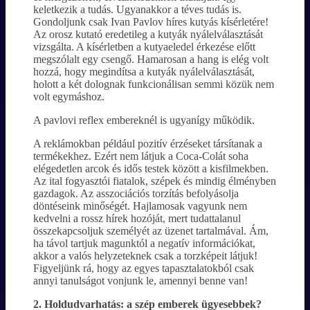
keletkezik a tudás. Ugyanakkor a téves tudás is.
Gondoljunk csak Ivan Pavlov híres kutyás kísérletére!
Az orosz kutató eredetileg a kutyák nyálelválasztását
vizsgálta. A kísérletben a kutyaeledel érkezése előtt
megszólalt egy csengő. Hamarosan a hang is elég volt
hozzá, hogy megindítsa a kutyák nyálelválasztását,
holott a két dolognak funkcionálisan semmi közük nem
volt egymáshoz.
A pavlovi reflex embereknél is ugyanígy működik.
A reklámokban például pozitív érzéseket társítanak a
termékekhez. Ezért nem látjuk a Coca-Colát soha
elégedetlen arcok és idős testek között a kisfilmekben.
Az ital fogyasztói fiatalok, szépek és mindig élményben
gazdagok. Az asszociációs torzítás befolyásolja
döntéseink minőségét. Hajlamosak vagyunk nem
kedvelni a rossz hírek hozóját, mert tudattalanul
összekapcsoljuk személyét az üzenet tartalmával. Ám,
ha távol tartjuk magunktól a negatív információkat,
akkor a valós helyzeteknek csak a torzképeit látjuk!
Figyeljünk rá, hogy az egyes tapasztalatokból csak
annyi tanulságot vonjunk le, amennyi benne van!
2. Holdudvarhatás: a szép emberek ügyesebbek?