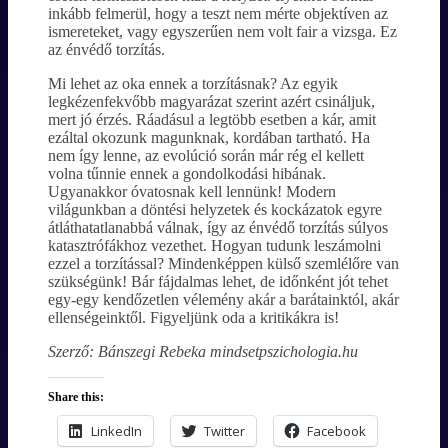
inkább felmerül, hogy a teszt nem mérte objektíven az
ismereteket, vagy egyszerűen nem volt fair a vizsga. Ez
az énvédő torzítás.
Mi lehet az oka ennek a torzításnak? Az egyik
legkézenfekvőbb magyarázat szerint azért csináljuk,
mert jó érzés. Ráadásul a legtöbb esetben a kár, amit
ezáltal okozunk magunknak, kordában tartható. Ha
nem így lenne, az evolúció során már rég el kellett
volna tűnnie ennek a gondolkodási hibának.
Ugyanakkor óvatosnak kell lennünk! Modern
világunkban a döntési helyzetek és kockázatok egyre
átláthatatlanabbá válnak, így az énvédő torzítás súlyos
katasztrófákhoz vezethet. Hogyan tudunk leszámolni
ezzel a torzítással? Mindenképpen külső szemlélőre van
szükségünk! Bár fájdalmas lehet, de időnként jót tehet
egy-egy kendőzetlen vélemény akár a barátainktól, akár
ellenségeinktől. Figyeljünk oda a kritikákra is!
Szerző: Bánszegi Rebeka mindsetpszichologia.hu
Share this:
LinkedIn
Twitter
Facebook