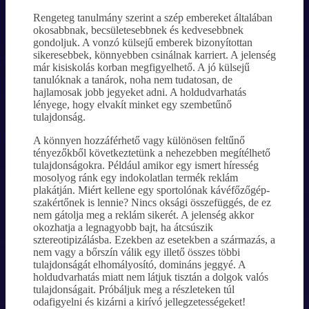
Rengeteg tanulmány szerint a szép embereket általában
okosabbnak, becsületesebbnek és kedvesebbnek
gondoljuk. A vonzó külsejű emberek bizonyítottan
sikeresebbek, könnyebben csinálnak karriert. A jelenség
már kisiskolás korban megfigyelhető. A jó külsejű
tanulóknak a tanárok, noha nem tudatosan, de
hajlamosak jobb jegyeket adni. A holdudvarhatás
lényege, hogy elvakít minket egy szembetűnő
tulajdonság.
A könnyen hozzáférhető vagy különösen feltűnő
tényezőkből következtetünk a nehezebben megítélhető
tulajdonságokra. Például amikor egy ismert híresség
mosolyog ránk egy indokolatlan termék reklám
plakátján. Miért kellene egy sportolónak kávéfőzőgép-
szakértőnek is lennie? Nincs oksági összefüggés, de ez
nem gátolja meg a reklám sikerét. A jelenség akkor
okozhatja a legnagyobb bajt, ha átcsúszik
sztereotipizálásba. Ezekben az esetekben a származás, a
nem vagy a bőrszín válik egy illető összes többi
tulajdonságát elhomályosító, domináns jeggyé. A
holdudvarhatás miatt nem látjuk tisztán a dolgok valós
tulajdonságait. Próbáljuk meg a részleteken túl
odafigyelni és kizárni a kirívó jellegzetességeket!