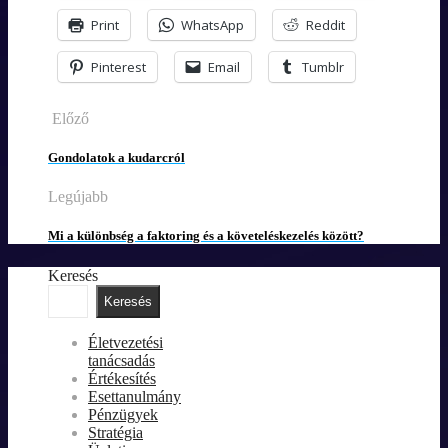
Print
WhatsApp
Reddit
Pinterest
Email
Tumblr
Előző
Gondolatok a kudarcról
Legújabb
Mi a különbség a faktoring és a követeléskezelés között?
Keresés
Keresés
Életvezetési
tanácsadás
Értékesítés
Esettanulmány
Pénzügyek
Stratégia