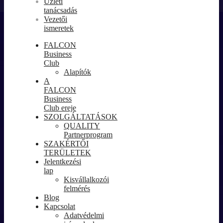
Üzleti
tanácsadás
Vezetői
ismeretek
FALCON
Business
Club
Alapítók
A
FALCON
Business
Club ereje
SZOLGÁLTATÁSOK
QUALITY
Partnerprogram
SZAKÉRTŐI
TERÜLETEK
Jelentkezési
lap
Kisvállalkozói
felmérés
Blog
Kapcsolat
Adatvédelmi